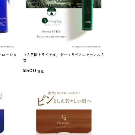
ーローショ
（３日間トライアル）ダーマリペアエッセンス３
包
¥500
税込