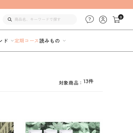
0
ンド
定期コース
読みもの
13件
対象商品：