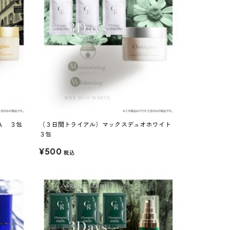
Ａ ３包
（３日間トライアル）マックスデュオホワイト
３包
¥500
税込