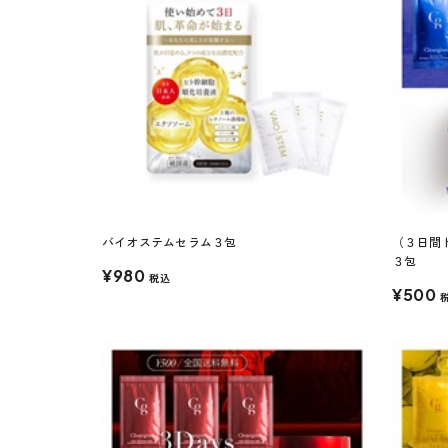
バイオステムセラム３包
（３日間
３包
¥980
税込
¥500