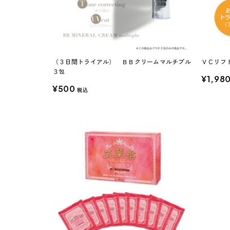
（３日間トライアル） ＢＢクリームマルチプル
ＶＣリフ
３包
¥1,98
¥500
税込