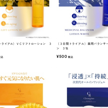
トライアル）ＶＣリフトローション ３
（３日間トライアル）薬用バランサ
ン ３包
¥500
税込
税込