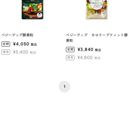
ベジーアップ酵素粒
べジーアップ カロリーブフィット酵
素粒
¥4,050
定期
税込
¥3,840
定期
税込
¥5,400
通常
税込
¥4,800
通常
税込
1