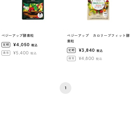
ベジーアップ酵素粒
べジーアップ カロリーブフィット酵
素粒
¥4,050
定期
税込
¥3,840
定期
税込
¥5,400
通常
税込
¥4,800
通常
税込
1