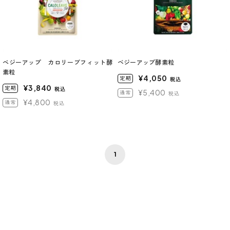
べジーアップ カロリーブフィット酵
ベジーアップ酵素粒
素粒
¥4,050
定期
税込
¥3,840
定期
税込
¥5,400
通常
税込
¥4,800
通常
税込
1