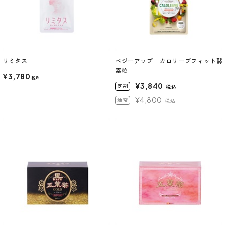
リミタス
べジーアップ カロリーブフィット酵
素粒
¥3,780
税込
¥3,840
定期
税込
¥4,800
通常
税込