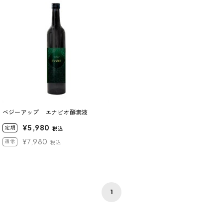
べジーアップ エナビオ酵素液
¥5,980
定期
税込
¥7,980
通常
税込
1