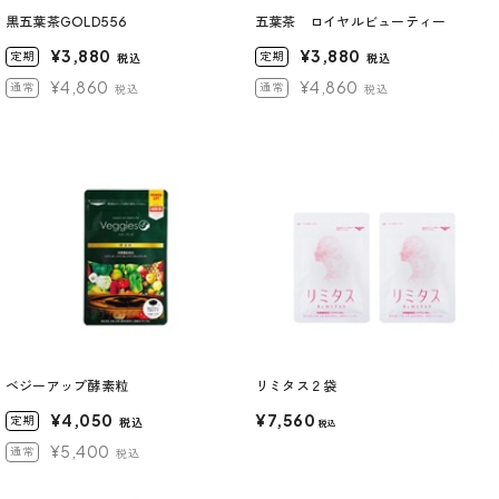
黒五葉茶GOLD556
五葉茶 ロイヤルビューティー
¥3,880
¥3,880
定期
定期
税込
税込
¥4,860
¥4,860
通常
通常
税込
税込
ベジーアップ酵素粒
リミタス２袋
¥4,050
¥7,560
定期
税込
税込
¥5,400
通常
税込