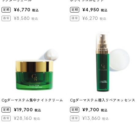
ドクターヴェール
ホワイトコルセット
¥6,770
¥4,950
定期
定期
税込
税込
¥8,580
¥6,270
通常
通常
税込
税込
Cgダーマステム集中ナイトクリーム
Cgダーマステム導入リペアエッセンス
¥19,700
¥9,700
定期
定期
税込
税込
¥28,160
¥13,860
通常
通常
税込
税込