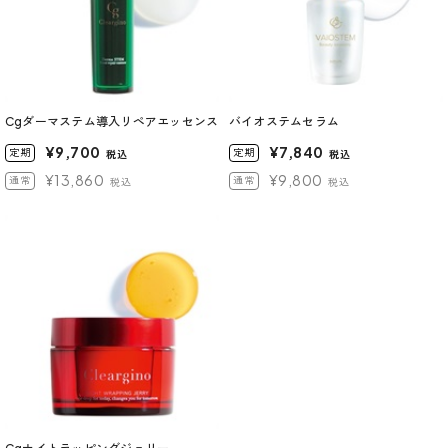
Cgダーマステム導入リペアエッセンス
バイオステムセラム
¥9,700
¥7,840
定期
定期
税込
税込
¥13,860
¥9,800
通常
通常
税込
税込