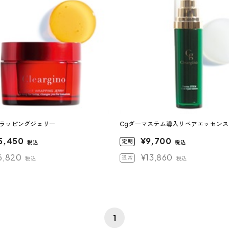
トラッピングジェリー
Cgダーマステム導入リペアエッセンス
5,450
¥9,700
定期
税込
税込
6,820
¥13,860
通常
税込
税込
1