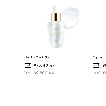
バイオステムセラム
Cgナイ
¥7,840
¥
定期
定期
税込
¥9,800
¥
通常
通常
税込