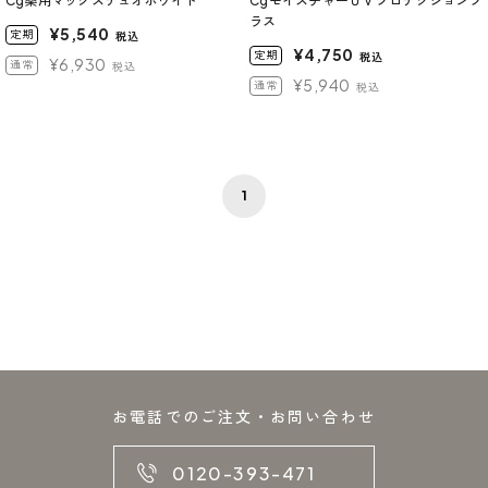
Cg薬用マックスデュオホワイト
CgモイスチャーＵＶプロテクションプ
ラス
¥5,540
定期
税込
¥4,750
定期
税込
¥6,930
通常
税込
¥5,940
通常
税込
1
お電話でのご注文・お問い合わせ
0120-393-471