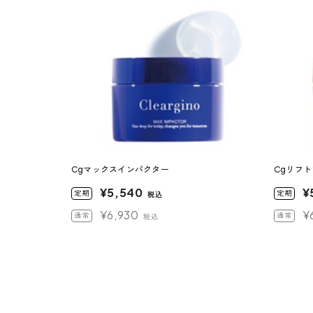
Cgマックスインパクター
Cgリフ
¥5,540
¥
定期
定期
税込
¥6,930
¥
通常
通常
税込