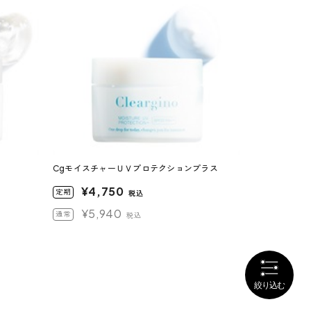
CgモイスチャーＵＶプロテクションプラス
¥4,750
定期
税込
¥5,940
通常
税込