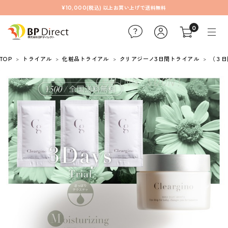
¥10,000(税込) 以上お買い上げで送料無料
0
TOP
トライアル
化粧品トライアル
クリアジーノ3日間トライアル
（３日