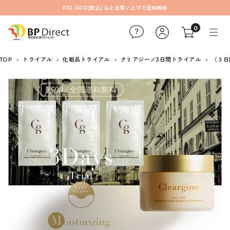
¥10,000(税込) 以上お買い上げで送料無料
0
TOP
トライアル
化粧品トライアル
クリアジーノ3日間トライアル
（３日