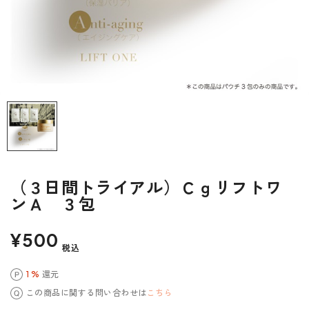
（３日間トライアル）Ｃｇリフトワ
ンＡ ３包
¥500
税込
1 %
還元
この商品に関する問い合わせは
こちら