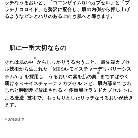
ッチなうるおいと、「コエンザイムQ10カプセル」と「プ
ラチナコロイド」も贅沢に配合し、肌の内側から押し上げ
るようなピンとハリのある上向き肌へと導きます。
肌に一番大切なもの
※
それは肌の中
からしっかりうるおうこと。 最先端カプセ
ル技術から生まれた「MDSA-モイスチャーデリバリーシス
※
テムA-」を採用し、うるおいの素を肌の奥
まですばやく
届ける＜モイスチャーナノカプセル ＞と、肌内部※でじわ
じわと時間差で放出される＜ 多重層セラミドカプセル ＞に
※
よる浸透
技術で、もっちりとしたリッチなうるおいが続き
ます。
※角質層まで