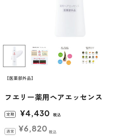
【医薬部外品】
フエリー薬用ヘアエッセンス
¥4,430
定
期
税込
¥6,820
通
常
税込