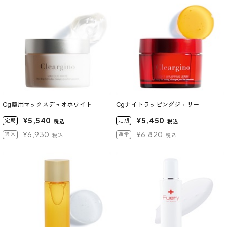
Cg薬用マックスデュオホワイト
Cgナイトラッピングジェリー
¥5,540
¥5,450
定期
定期
税込
税込
¥6,930
¥6,820
通常
通常
税込
税込