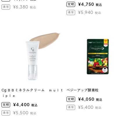
¥4,750
定期
税込
¥6,380
通常
税込
¥5,940
通常
税込
Cg ＢＢミネラルクリーム ｍｕｌｔ
ベジーアップ酵素粒
ｉｐｌｅ
¥4,050
定期
税込
¥4,400
定期
税込
¥5,400
通常
税込
¥5,500
通常
税込