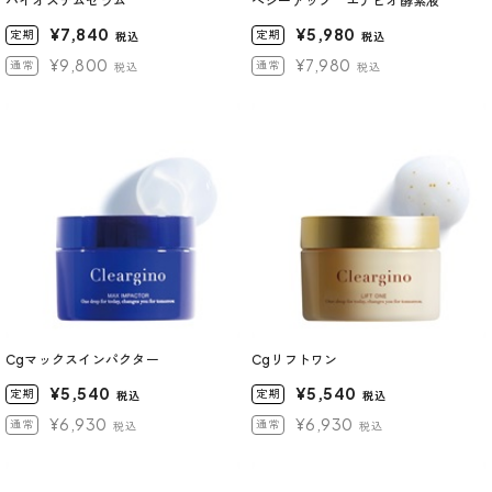
バイオステムセラム
べジーアップ エナビオ酵素液
¥7,840
¥5,980
定期
定期
税込
税込
¥9,800
¥7,980
通常
通常
税込
税込
Cgマックスインパクター
Cgリフトワン
¥5,540
¥5,540
定期
定期
税込
税込
¥6,930
¥6,930
通常
通常
税込
税込