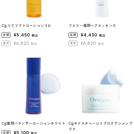
Cg ＶＣリフトローション３Ｄ
フエリー薬用ヘアエッセンス
¥5,450
¥4,430
定期
定期
税込
税込
¥6,820
¥6,820
通常
通常
税込
税込
Cg薬用バランサーローションホワイト
CgモイスチャーＵＶプロテクションプ
ラス
¥5,100
定期
税込