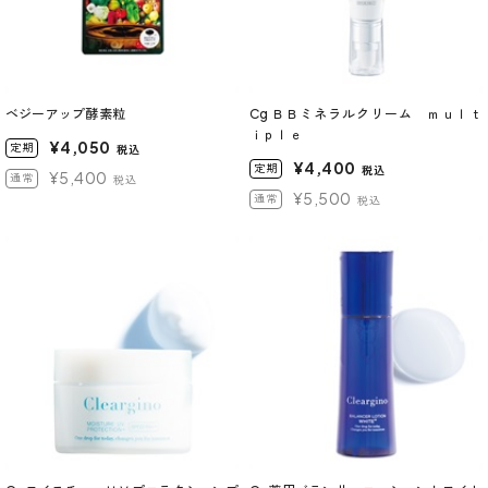
ベジーアップ酵素粒
Cg ＢＢミネラルクリーム ｍｕｌｔ
ｉｐｌｅ
¥4,050
定期
税込
¥4,400
定期
税込
¥5,400
通常
税込
¥5,500
通常
税込