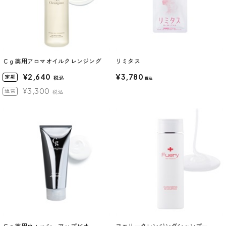
Ｃｇ薬用アロマオイルクレンジング
リミタス
¥2,640
¥3,780
定期
税込
税込
¥3,300
通常
税込