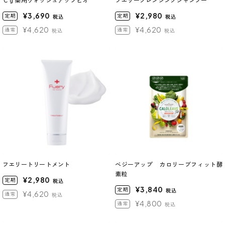
Ｃｇ薬用ウォッシュアップビオ
フエリークレンジングシャンプー
¥3,690
¥2,980
定期
定期
税込
税込
¥4,620
¥4,620
通常
通常
税込
税込
フエリートリートメント
べジーアップ カロリーブフィット酵
素粒
¥2,980
定期
税込
¥3,840
定期
税込
¥4,620
通常
税込
¥4,800
通常
税込