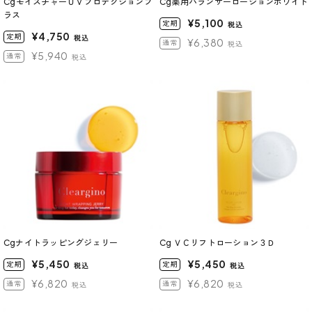
CgモイスチャーＵＶプロテクションプ
Cg薬用バランサーローションホワイト
ラス
¥5,100
定期
税込
¥4,750
定期
税込
¥6,380
通常
税込
¥5,940
通常
税込
Cgナイトラッピングジェリー
Cg ＶＣリフトローション３Ｄ
¥5,450
¥5,450
定期
定期
税込
税込
¥6,820
¥6,820
通常
通常
税込
税込