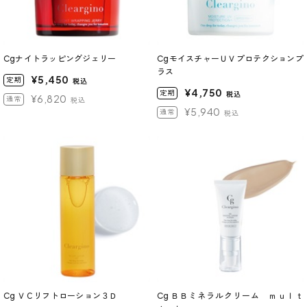
Cgナイトラッピングジェリー
CgモイスチャーＵＶプロテクションプ
ラス
¥5,450
定期
税込
¥4,750
定期
税込
¥6,820
通常
税込
¥5,940
通常
税込
Cg ＶＣリフトローション３Ｄ
Cg ＢＢミネラルクリーム ｍｕｌｔ