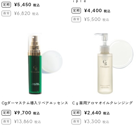
ｉｐｌｅ
¥5,450
定期
税込
¥4,400
定期
税込
¥6,820
通常
税込
¥5,500
通常
税込
Cgダーマステム導入リペアエッセンス
Ｃｇ薬用アロマオイルクレンジング
¥9,700
¥2,640
定期
定期
税込
税込
¥13,860
¥3,300
通常
通常
税込
税込