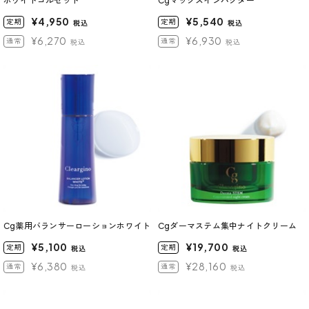
ホワイトコルセット
Cgマックスインパクター
¥4,950
¥5,540
定期
定期
税込
税込
¥6,270
¥6,930
通常
通常
税込
税込
Cg薬用バランサーローションホワイト
Cgダーマステム集中ナイトクリーム
¥5,100
¥19,700
定期
定期
税込
税込
¥6,380
¥28,160
通常
通常
税込
税込