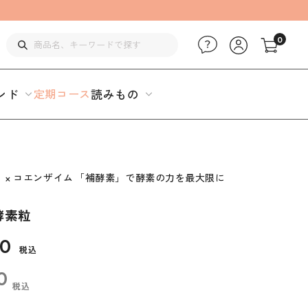
0
ンド
定期コース
読みもの
」 × コエンザイム 「補酵素」で酵素の力を最大限に
酵素粒
50
税込
0
税込