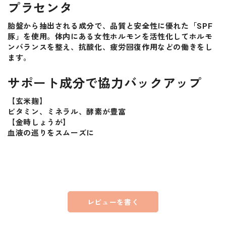
プラセンタ
胎盤から抽出される成分で、品質と安全性に優れた「SPF
豚」を使用。体内にある女性ホルモンを活性化してホルモ
ンバランスを整え、抗酸化、疲労回復作用などの働きをし
ます。
サポート成分で協力バックアップ
【玄米麹】
ビタミン、ミネラル、酵素が豊富
【金時しょうが】
血液の巡りをスムーズに
レビューを書く